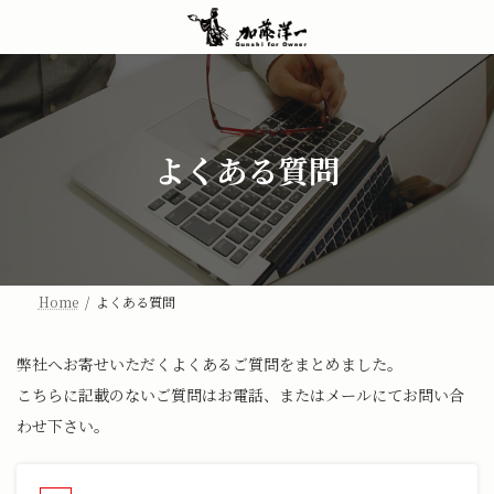
コ
ナ
ン
ビ
テ
ゲ
ン
ー
ツ
シ
へ
ョ
ス
ン
よくある質問
キ
に
ッ
移
プ
動
Home
よくある質問
弊社へお寄せいただくよくあるご質問をまとめました。
こちらに記載のないご質問はお電話、またはメールにてお問い合
わせ下さい。