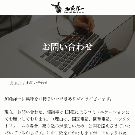
コ
ナ
ン
ビ
テ
ゲ
ン
ー
ツ
シ
へ
ョ
ス
ン
お問い合わせ
キ
に
ッ
移
プ
動
Home
お問い合わせ
加藤洋一に興味をお持ちいただきありがとうございます。
現在、お問い合わせ、相談等は LINEによるコミュニケーションに
てお願いしております。（理由は、固定電話、携帯電話、コンタク
トフォームの場合、売り込みが激しいため、公開を控えさせていた
だいているからです。）お手数をおかけしますが、下記よりお友