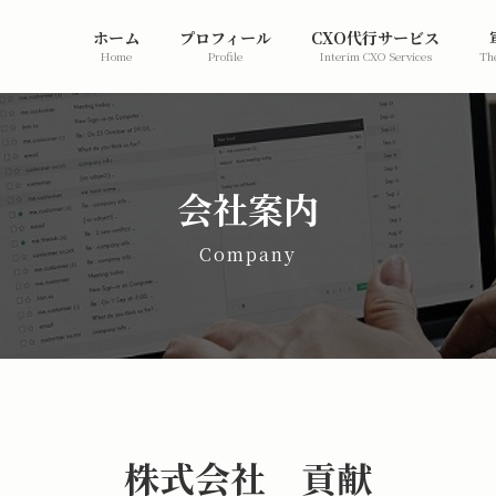
ホーム
プロフィール
CXO代行サービス
Home
Profile
Interim CXO Services
The
会社案内
Company
株式会社 貢献