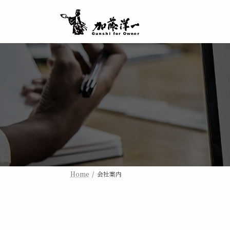
コ
ナ
ン
ビ
テ
ゲ
ン
ー
ツ
シ
へ
ョ
ス
ン
キ
に
ッ
移
プ
動
Home
会社案内