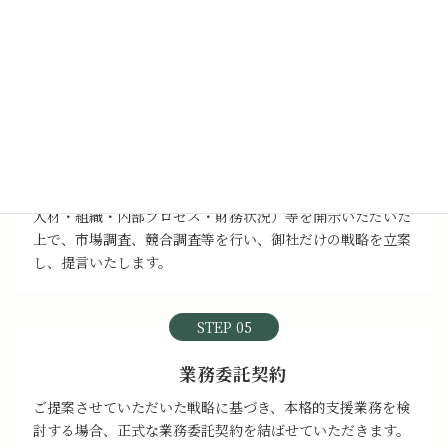
ヒアリングした内容を元に、お客様にベストな関わり方の
CXO代行プランと活動費用をご提案させていただきます。
STEP 04
戦略提言（有償）
秘密保持契約をした上で御社の社内情報（マーケティング・
人材・組織・内部プロセス・財務状況）等を開示いただいた
上で、市場調査、競合調査等を行い、御社だけの戦略を立案
し、提言いたします。
STEP 05
業務委託契約
ご提案させていただいた戦略に基づき、本格的支援業務を検
討する場合、正式な業務委託契約を結ばせていただきます。